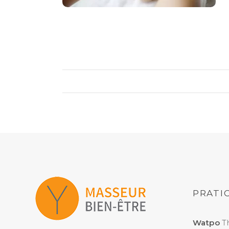
PRATIC
Watpo
Th