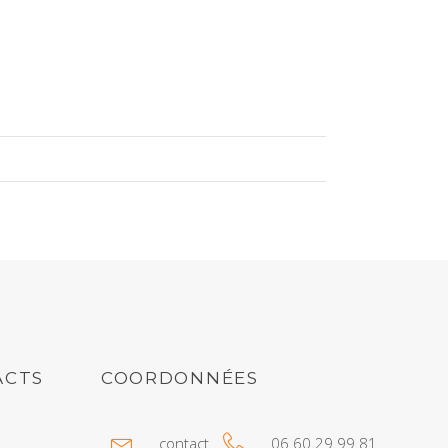
ACTS
COORDONNÉES
contact
06.60.29.99.81