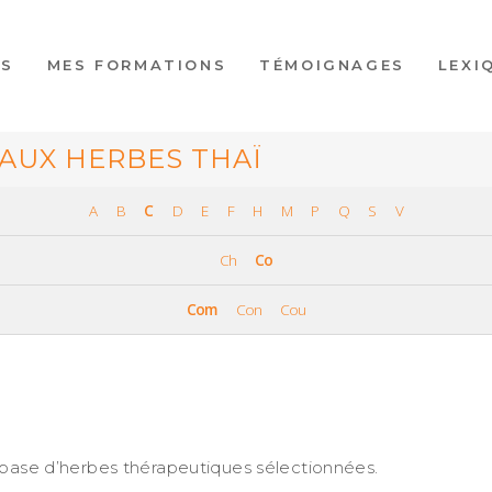
ES
MES FORMATIONS
TÉMOIGNAGES
LEXI
AUX HERBES THAÏ
A
B
C
D
E
F
H
M
P
Q
S
V
Ch
Co
Com
Con
Cou
 base d’herbes thérapeutiques sélectionnées.