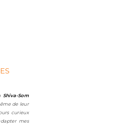
MES
la
Shiva-Som
même de leur
ours curieux
 adapter mes