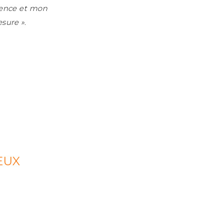
ience et mon
sure ».
EUX