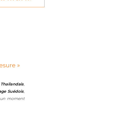
esure »
Thaïlandais
,
ge Suédois
,
e un moment