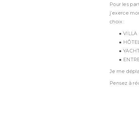
Pour les par
j’exerce mon
choix :
● VILLA 
● HÔTEL
● YACHT 
● ENTRE
Je me déplac
Pensez à réc