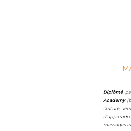
MA
Diplômé
pa
Academy
(b
culture, le
d’apprendre
massages au