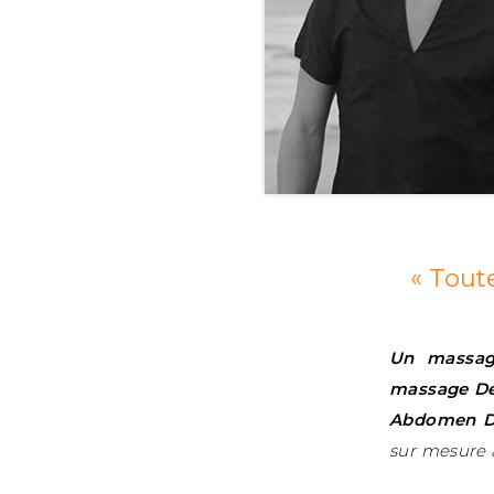
« Tout
Un massage
massage De
Abdomen D
sur mesure à